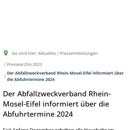
Bürgerservice
Organisation
Aktuelles
Werts
Abfallentsorgung im L
Deponie
Anfahrt
Aktuelle Hinweise
Allgem
Abfallwirtschafts
Abfallentsorgung im L
Die Zentraldeponie "Ei
Logistik
Ausschreibungen
Annah
Abfallentsorgung in de
Abfallannahme/ Abfall
Satzungen und sonstig
Stellenausschreibung
Wiede
Sie sind hier:
Aktuelles
Pressemitteilungen
Positivkatalog
Aufgaben/ Tätigkeitsfe
Pressearchiv 2023
Pressemitteilungen
Der Abfallzweckverband Rhein-Mosel-Eifel informiert über
Bankverbindungen
Bekanntmachungen
die Abfuhrtermine 2024
Der Abfallzweckverband Rhein-
Mosel-Eifel informiert über die
Abfuhrtermine 2024
Seit Anfang Dezember erhalten alle Haushalte im