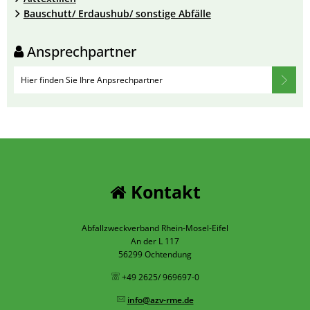
Bauschutt/ Erdaushub/ sonstige Abfälle
Ansprechpartner
Hier finden Sie Ihre Anpsrechpartner
Kontakt
Abfallzweckverband Rhein-Mosel-Eifel
An der L 117
56299 Ochtendung
+49 2625/ 969697-0
info@azv-rme.de