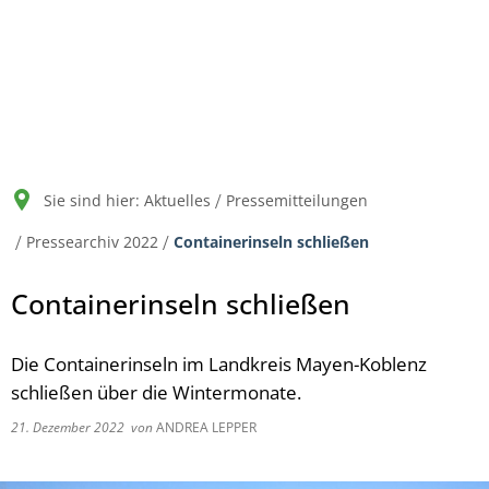
Bürgerservice
Organisation
Aktuelles
Werts
Abfallentsorgung im L
Deponie
Anfahrt
Aktuelle Hinweise
Allgem
Abfallwirtschafts
Abfallentsorgung im L
Die Zentraldeponie "Ei
Logistik
Ausschreibungen
Annah
Abfallentsorgung in de
Abfallannahme/ Abfall
Satzungen und sonstig
Stellenausschreibung
Wiede
Sie sind hier:
Aktuelles
Pressemitteilungen
Positivkatalog
Aufgaben/ Tätigkeitsfe
Pressearchiv 2022
Containerinseln schließen
Pressemitteilungen
Bankverbindungen
Containerinseln schließen
Bekanntmachungen
Die Containerinseln im Landkreis Mayen-Koblenz
schließen über die Wintermonate.
21. Dezember 2022
von
ANDREA LEPPER