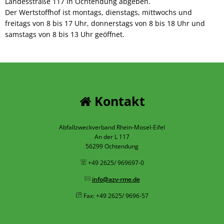
Landesstraße 117 in Ochtendung abgeben.
Der Wertstoffhof ist montags, dienstags, mittwochs und
freitags von 8 bis 17 Uhr, donnerstags von 8 bis 18 Uhr und
samstags von 8 bis 13 Uhr geöffnet.
Kontakt
Abfallzweckverband Rhein-Mosel-Eifel
An der L 117
56299 Ochtendung
+49 2625/ 969697-0
info@azv-rme.de
Fax: +49 2625/ 9696-57